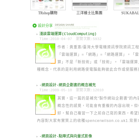
TRshop購物
三洋維士比集團
SUKABAL
設計分享
淺談雲端運算(CloudComputing)
Time:2010-04-07 瀏覽次數:5932
作者：黃重憲/臺灣大學電機資訊學院資訊工
「雲端運算」=「網路」=「網路運算」。「
算」不是「新技術」或「技術」。「雲端運算
種概念，代表的是利用網路使電腦能夠彼此合作或使服務
弗屆。在實現「概念」的過程中，產生出相應的「技術」
Google在去年初宣布於台灣啟動「「雲端運算」學術計
-網頁設計-網頁企劃書的概念補充
Time:2009-05-10 瀏覽次數:12010
(
More
)
其實，這一篇的是補充"製作網站企劃書"的內
概念性的感覺，可能會有重複的內容出現。但
好，幫自己複習一下之前自己寫的東西，希望
內容對大家有實質上的收穫spencerwilson.co.uk1.背
就是通常所指的"前言"或"概述&…(
More
)
-網頁設計-點陣式與向量式影像