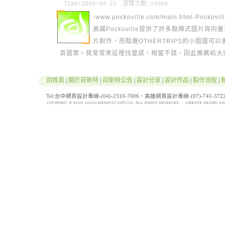
Time:2009-04-23 瀏覽次數:14999
-www.pockoville.com/main.html-Pockovil
美國Pockoville提供了許多點陣式圖片與向
片創作，而點選OTHERTRIPS的小圖還可以
頁圖案。我常常來這裡找靈感，相當不錯，因此推薦給大
般常用的點陣式影像處理軟體有：AdobePhot…(
More
)
回首頁
|
關於荷斯特
|
荷斯特公告
|
設計分享
|
設計作品
|
製作流程
|
Tel:台中網頁設計專線-(04)-2310-7606，高雄網頁設計專線-(07)-741-3722 / F